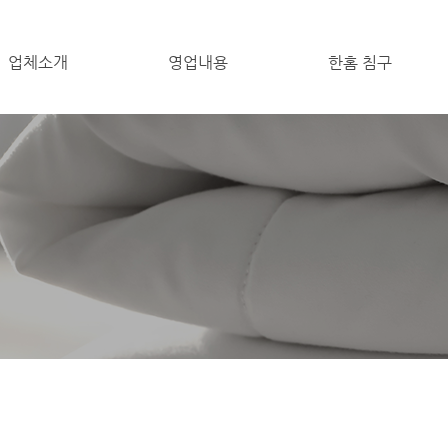
업체소개
영업내용
한홈 침구