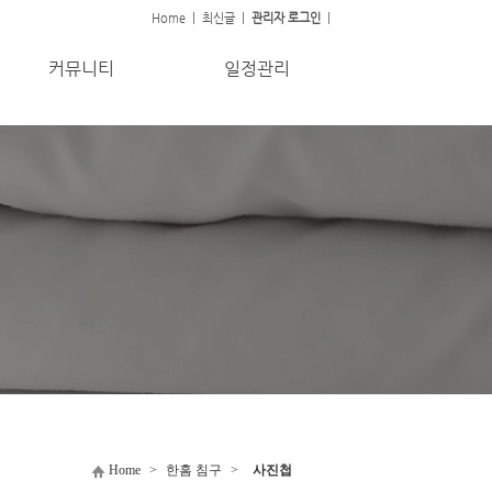
Home
|
최신글
|
관리자 로그인
|
커뮤니티
일정관리
Home
>
한홈 침구
>
사진첩