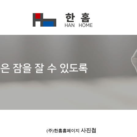
사진첩
(주)한홈홈페이지